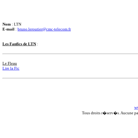
Nom
: LTN
E-mail
:
bruno.leroutier@cmc-telecom.fr
Les Fanfics de LTN
:
Le Fleau
Lire la Fic
ww
Tous droits r�serv�s. Aucune p