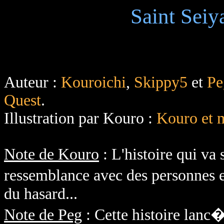
Saint Seiy
Auteur :
Kouroichi
,
Skippy5
et
Pe
Quest
.
Illustration par Kouro :
Kouro et 
Note de Kouro
: L'histoire qui va 
ressemblance avec des personnes ex
du hasard...
Note de Peg
: Cette histoire lanc