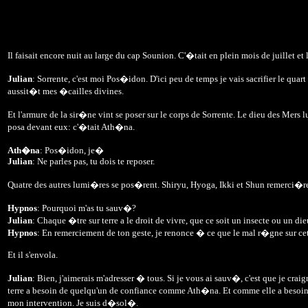
Il faisait encore nuit au large du cap Sounion. C'�tait en plein mois de juillet et
Julian
: Sorrente, c'est moi Pos�idon. D'ici peu de temps je vais sacrifier le 
aussit�t mes �cailles divines.
Et l'armure de la sir�ne vint se poser sur le corps de Sorrente. Le dieu des Mers l
posa devant eux: c'�tait Ath�na.
Ath�na
: Pos�idon, je�
Julian
: Ne parles pas, tu dois te reposer.
Quatre des autres lumi�res se pos�rent. Shiryu, Hyoga, Ikki et Shun remerci�r
Hypnos
: Pourquoi m'as tu sauv�?
Julian
: Chaque �tre sur terre a le droit de vivre, que ce soit un insecte ou un d
Hypnos
: En remerciement de ton geste, je renonce � ce que le mal r�gne sur ce
Et il s'envola.
Julian
: Bien, j'aimerais m'adresser � tous. Si je vous ai sauv�, c'est que je cra
terre a besoin de quelqu'un de confiance comme Ath�na. Et comme elle a besoin 
mon intervention. Je suis d�sol�.