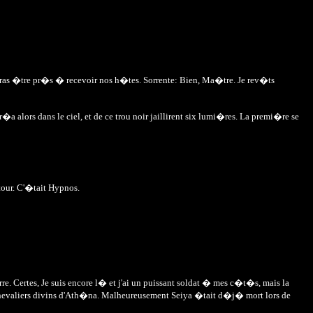
devras �tre pr�s � recevoir nos h�tes. Sorrente: Bien, Ma�tre. Je rev�ts
r�a alors dans le ciel, et de ce trou noir jaillirent six lumi�res. La premi�re se
tour. C'�tait Hypnos.
rre. Certes, Je suis encore l� et j'ai un puissant soldat � mes c�t�s, mais la
, chevaliers divins d'Ath�na. Malheureusement Seiya �tait d�j� mort lors de