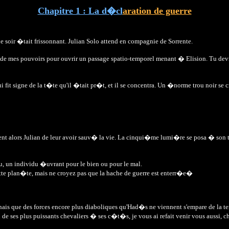
Chapitre 1 : La d�cl
aration de guerre
 le soir �tait frissonnant. Julian Solo attend en compagnie de Sorrente.
quart de mes pouvoirs pour ouvrir un passage spatio-temporel menant � Elision. Tu 
ui fit signe de la t�te qu'il �tait pr�t, et il se concentra. Un �norme trou noir se c
ent alors Julian de leur avoir sauv� la vie. La cinqui�me lumi�re se posa � son 
ieu, un individu �uvrant pour le bien ou pour le mal.
tte plan�te, mais ne croyez pas que la hache de guerre est enterr�e�
ignais que des forces encore plus diaboliques qu'Had�s ne viennent s'empare de la te
de ses plus puissants chevaliers � ses c�t�s, je vous ai refait venir vous aussi