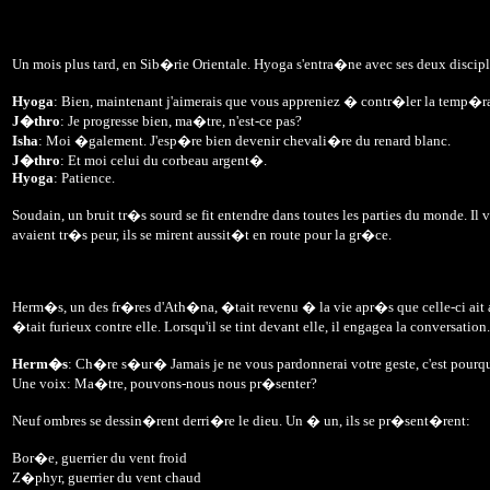
Un mois plus tard, en Sib�rie Orientale. Hyoga s'entra�ne avec ses deux discipl
Hyoga
: Bien, maintenant j'aimerais que vous appreniez � contr�ler la temp�ra
J�thro
: Je progresse bien, ma�tre, n'est-ce pas?
Isha
: Moi �galement. J'esp�re bien devenir chevali�re du renard blanc.
J�thro
: Et moi celui du corbeau argent�.
Hyoga
: Patience.
Soudain, un bruit tr�s sourd se fit entendre dans toutes les parties du monde. 
avaient tr�s peur, ils se mirent aussit�t en route pour la gr�ce.
Herm�s, un des fr�res d'Ath�na, �tait revenu � la vie apr�s que celle-ci ait 
�tait furieux contre elle. Lorsqu'il se tint devant elle, il engagea la conversation.
Herm�s
: Ch�re s�ur� Jamais je ne vous pardonnerai votre geste, c'est pourquo
Une voix: Ma�tre, pouvons-nous nous pr�senter?
Neuf ombres se dessin�rent derri�re le dieu. Un � un, ils se pr�sent�rent:
Bor�e, guerrier du vent froid
Z�phyr, guerrier du vent chaud