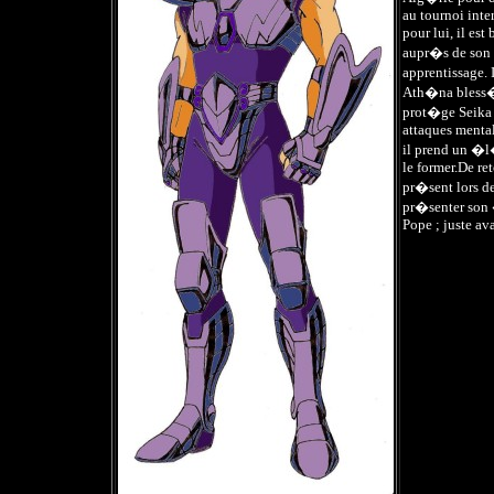
au tournoi int
pour lui, il est
aupr�s de son 
apprentissage. 
Ath�na bless�e
prot�ge Seika e
attaques menta
il prend un �l
le former.De ret
pr�sent lors 
pr�senter son
Pope ; juste ava