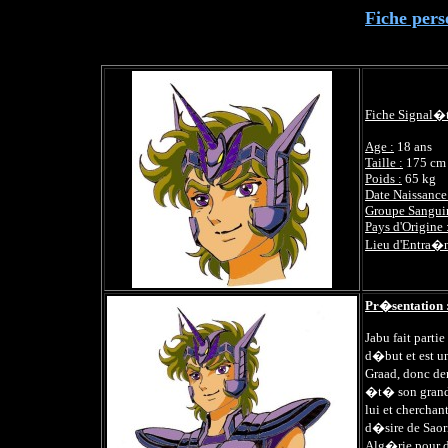
Fiche pers
Fiche Signal�t
Age :
18 ans
Taille :
175 cm
Poids :
65 kg
Date Naissance
Groupe Sangui
Pays d'Origine 
Lieu d'Entra�
Pr�sentation 
Jabu fait parti
d�but et est u
Graad, donc dem
�t� son grand 
lui et cherchan
d�sire de Saori
Alg�rie pour de