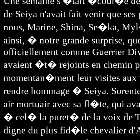
Une semaine s'�tait �coul�e dep
de Seiya n'avait fait venir que se
nous, Marine, Shina, Se�ka, Myl�
ainsi, � notre grande surprise, 
officiellement comme Guerrier Divi
avaient �t� rejoints en chemin 
momentan�ment leur visites aux v
rendre hommage � Seiya. Sorente
air mortuair avec sa fl�te, qui a
� cel� la puret� de la voix de T
digne du plus fid�le chevalier d