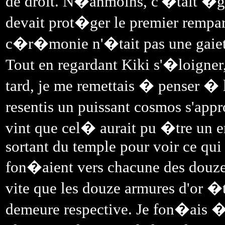
de droit. N�anmoins, c'�tait �ga
devait prot�ger le premier rempart
c�r�monie n'�tait pas une gaiet�
Tout en regardant Kiki s'�loigner,
tard, je me remettais � penser � l
resentis un puissant cosmos s'app
vint que cel� aurait pu �tre un e
sortant du temple pour voir ce qui 
fon�aient vers chacune des douze
vite que les douze armures d'or �
demeure respective. Je fon�ais � 