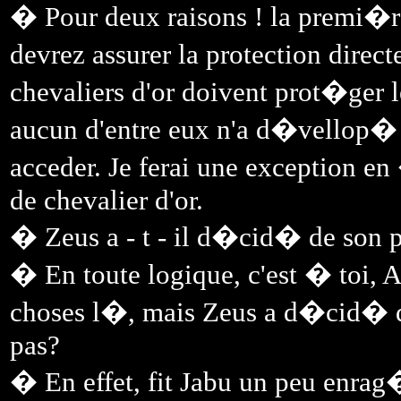
� Pour deux raisons ! la premi�re 
devrez assurer la protection dire
chevaliers d'or doivent prot�ger 
aucun d'entre eux n'a d�vellop� 
acceder. Je ferai une exception en
de chevalier d'or.
� Zeus a - t - il d�cid� de son po
� En toute logique, c'est � toi,
choses l�, mais Zeus a d�cid� que
pas?
� En effet, fit Jabu un peu enrag