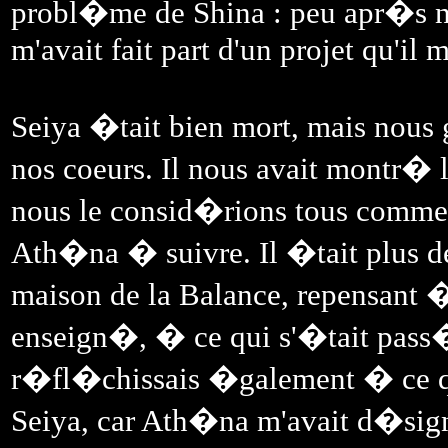
probl�me de Shina : peu apr�s n
m'avait fait part d'un projet qu'il 
Seiya �tait bien mort, mais nous 
nos coeurs. Il nous avait montr� 
nous le consid�rions tous comm
Ath�na � suivre. Il �tait plus de
maison de la Balance, repensant 
enseign�, � ce qui s'�tait pass� 
r�fl�chissais �galement � ce que 
Seiya, car Ath�na m'avait d�sig