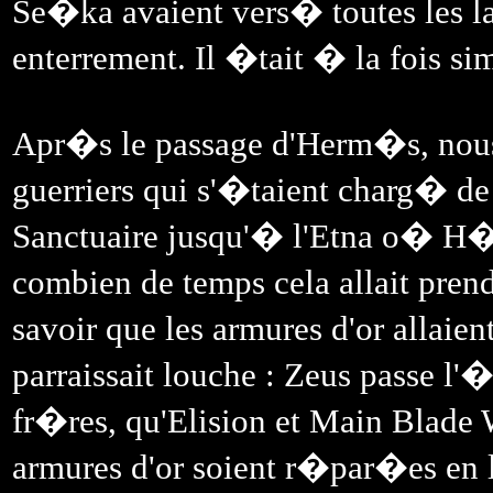
Se�ka avaient vers� toutes les la
enterrement. Il �tait � la fois sim
Apr�s le passage d'Herm�s, nous 
guerriers qui s'�taient charg� de 
Sanctuaire jusqu'� l'Etna o� H�ph
combien de temps cela allait pre
savoir que les armures d'or alla
parraissait louche : Zeus passe l'
fr�res, qu'Elision et Main Blade 
armures d'or soient r�par�es en l