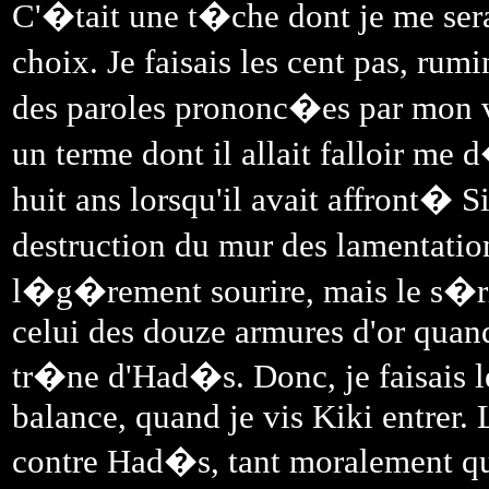
C'�tait une t�che dont je me sera
choix. Je faisais les cent pas, r
des paroles prononc�es par mon
un terme dont il allait falloir me d
huit ans lorsqu'il avait affront� S
destruction du mur des lamentati
l�g�rement sourire, mais le s�
celui des douze armures d'or quand 
tr�ne d'Had�s. Donc, je faisais le
balance, quand je vis Kiki entrer. L
contre Had�s, tant moralement q