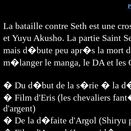
P
La bataille contre Seth est une cro
et Yuyu Akusho. La partie Saint 
mais d�bute peu apr�s la mort de 
m�langer le manga, le DA et les 
� Du d�but de la s�rie � la d�
� Film d'Eris (les chevaliers fan
d'argent)
� De la d�faite d'Argol (Shiryu 