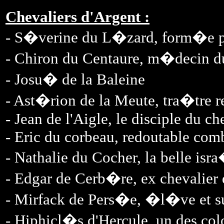
Chevaliers d'Argent :
- S�verine du L�zard, form�e par
- Chiron du Centaure, m�decin d
- Josu� de la Baleine
- Ast�rion de la Meute, tra�tre r
- Jean de l'Aigle, le disciple du c
- Eric du corbeau, redoutable comba
- Nathalie du Cocher, la belle isr
- Edgar de Cerb�re, ex chevalier
- Mirfack de Pers�e, �l�ve et su
- Hiphicl�s d'Hercule, un des col