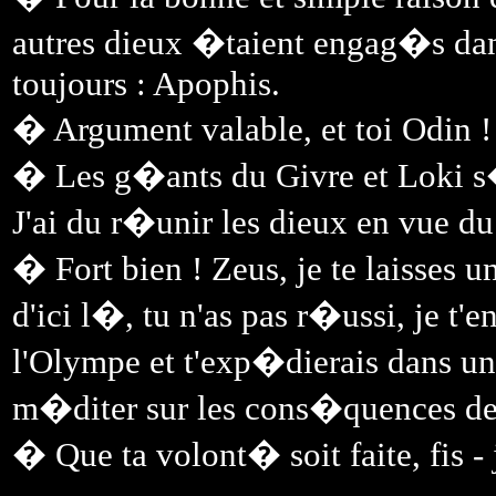
autres dieux �taient engag�s da
toujours : Apophis.
� Argument valable, et toi Odin !
� Les g�ants du Givre et Loki s�
J'ai du r�unir les dieux en vue d
� Fort bien ! Zeus, je te laisses 
d'ici l�, tu n'as pas r�ussi, je t
l'Olympe et t'exp�dierais dans u
m�diter sur les cons�quences de
� Que ta volont� soit faite, fis -