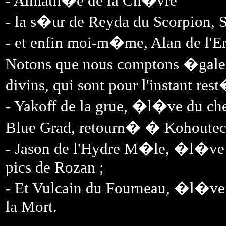
- Almath�e de la Ch�vre
- la s�ur de Reyda du Scorpion, 
- et enfin moi-m�me, Alan de l'E
Notons que nous comptons �galem
divins, qui sont pour l'instant re
- Yakoff de la grue, �l�ve du che
Blue Grad, retourn� � Kohoutec
- Jason de l'Hydre M�le, �l�ve 
pics de Rozan ;
- Et Vulcain du Fourneau, �l�ve
la Mort.