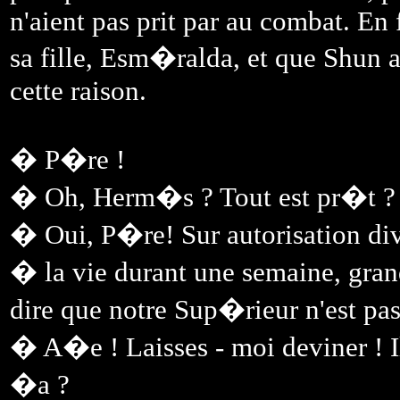
n'aient pas prit par au combat. En f
sa fille, Esm�ralda, et que Shun a
cette raison.
� P�re !
� Oh, Herm�s ? Tout est pr�t ?
� Oui, P�re! Sur autorisation di
� la vie durant une semaine, gr
dire que notre Sup�rieur n'est pas
� A�e ! Laisses - moi deviner ! Il
�a ?