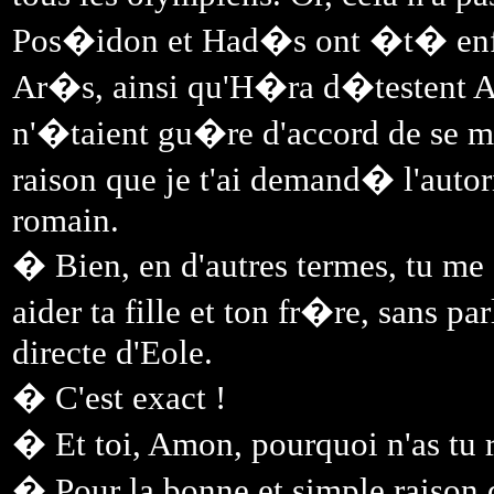
Pos�idon et Had�s ont �t� enfe
Ar�s, ainsi qu'H�ra d�testent At
n'�taient gu�re d'accord de se m�
raison que je t'ai demand� l'autor
romain.
� Bien, en d'autres termes, tu me 
aider ta fille et ton fr�re, sans 
directe d'Eole.
� C'est exact !
� Et toi, Amon, pourquoi n'as tu r
� Pour la bonne et simple raison 