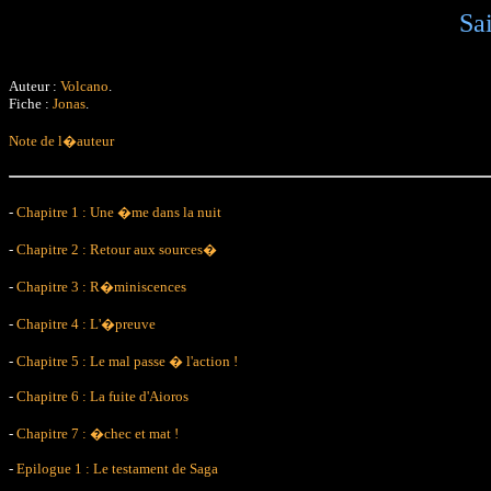
Sai
Auteur :
Volcano
.
Fiche :
Jonas
.
Note de l�auteur
-
Chapitre 1 : Une �me dans la nuit
-
Chapitre 2 : Retour aux sources�
-
Chapitre 3 : R�miniscences
-
Chapitre 4 : L'�preuve
-
Chapitre 5 : Le mal passe � l'action !
-
Chapitre 6 : La fuite d'Aioros
-
Chapitre 7 : �chec et mat !
-
Epilogue 1 : Le testament de Saga