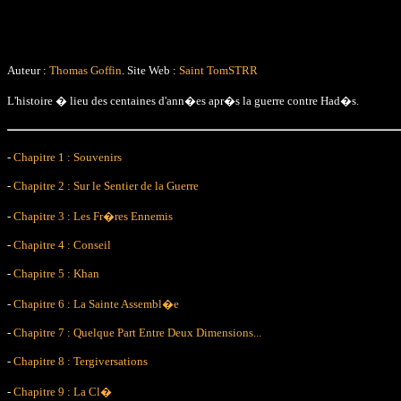
Auteur :
Thomas Goffin
. Site Web :
Saint TomSTRR
L'histoire � lieu des centaines d'ann�es apr�s la guerre contre Had�s.
-
Chapitre 1 : Souvenirs
-
Chapitre 2 : Sur le Sentier de la Guerre
-
Chapitre 3 : Les Fr�res Ennemis
-
Chapitre 4 : Conseil
-
Chapitre 5 : Khan
-
Chapitre 6 : La Sainte Assembl�e
-
Chapitre 7 : Quelque Part Entre Deux Dimensions...
-
Chapitre 8 : Tergiversations
-
Chapitre 9 : La Cl�