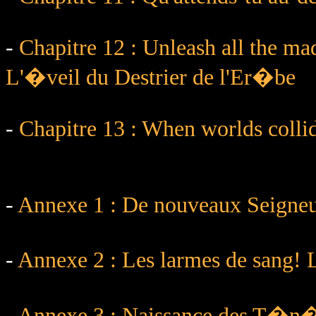
-
Chapitre 12 : Unleash all the mad
L'�veil du Destrier de l'Er�be
-
Chapitre 13 : When worlds colli
-
Annexe 1 : De nouveaux Seigneu
-
Annexe 2 : Les larmes de sang! 
-
Annexe 3 : Naissance des T�n