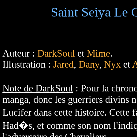
Saint Seiya Le 
Auteur :
DarkSoul
et
Mime
.
Illustration :
Jared
,
Dany
,
Nyx
et
A
Note de DarkSoul
: Pour la chron
manga, donc les guerriers divins n
Lucifer dans cette histoire. Cette
Had�s, et comme son nom l'indique
l'adversaire des Chevaliers.